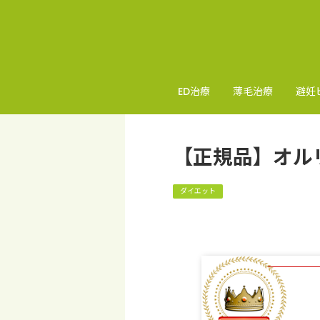
ED治療
薄毛治療
避妊
【正規品】オル
ダイエット